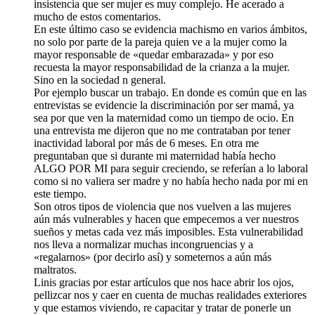
insistencia que ser mujer es muy complejo. He acerado a
mucho de estos comentarios.
En este último caso se evidencia machismo en varios ámbitos,
no solo por parte de la pareja quien ve a la mujer como la
mayor responsable de «quedar embarazada» y por eso
recuesta la mayor responsabilidad de la crianza a la mujer.
Sino en la sociedad n general.
Por ejemplo buscar un trabajo. En donde es común que en las
entrevistas se evidencie la discriminación por ser mamá, ya
sea por que ven la maternidad como un tiempo de ocio. En
una entrevista me dijeron que no me contrataban por tener
inactividad laboral por más de 6 meses. En otra me
preguntaban que si durante mi maternidad había hecho
ALGO POR MI para seguir creciendo, se referían a lo laboral
como si no valiera ser madre y no había hecho nada por mi en
este tiempo.
Son otros tipos de violencia que nos vuelven a las mujeres
aún más vulnerables y hacen que empecemos a ver nuestros
sueños y metas cada vez más imposibles. Esta vulnerabilidad
nos lleva a normalizar muchas incongruencias y a
«regalarnos» (por decirlo así) y someternos a aún más
maltratos.
Linis gracias por estar artículos que nos hace abrir los ojos,
pellizcar nos y caer en cuenta de muchas realidades exteriores
y que estamos viviendo, re capacitar y tratar de ponerle un