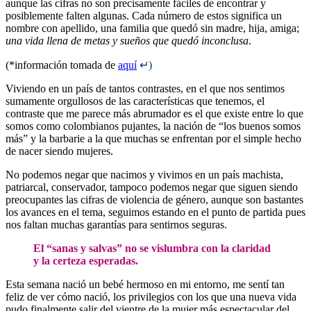
aunque las cifras no son precisamente fáciles de encontrar y
posiblemente falten algunas. Cada número de estos significa un
nombre con apellido, una familia que quedó sin madre, hija, amiga;
una vida llena de metas y sueños que quedó inconclusa
.
(*información tomada de
aquí
↵)
Viviendo en un país de tantos contrastes, en el que nos sentimos
sumamente orgullosos de las características que tenemos, el
contraste que me parece más abrumador es el que existe entre lo que
somos como colombianos pujantes, la nación de “los buenos somos
más” y la barbarie a la que muchas se enfrentan por el simple hecho
de nacer siendo mujeres.
No podemos negar que nacimos y vivimos en un país machista,
patriarcal, conservador, tampoco podemos negar que siguen siendo
preocupantes las cifras de violencia de género, aunque son bastantes
los avances en el tema, seguimos estando en el punto de partida pues
nos faltan muchas garantías para sentirnos seguras.
El “sanas y salvas” no se vislumbra con la claridad
y la certeza esperadas.
Esta semana nació un bebé hermoso en mi entorno, me sentí tan
feliz de ver cómo nació, los privilegios con los que una nueva vida
pudo finalmente salir del vientre de la mujer más espectacular del