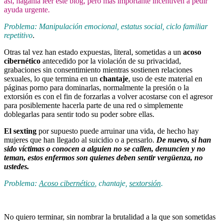
así, háganla leer este blog, pero más importante incentiven a pedir
ayuda urgente.
Problema
:
Manipulación emocional, estatus social, ciclo familiar
repetitivo
.
Otras tal vez han estado expuestas, literal, sometidas a un
acoso
cibernético
antecedido por la violación de su privacidad,
grabaciones sin consentimiento mientras sostienen relaciones
sexuales, lo que termina en un
chantaje
, uso de este material en
páginas porno para dominarlas, normalmente la presión o la
extorsión es con el fin de forzarlas a volver acostarse con el agresor
para posiblemente hacerla parte de una red o simplemente
doblegarlas para sentir todo su poder sobre ellas.
El sexting
por supuesto puede arruinar una vida, de hecho hay
mujeres que han llegado al suicidio o a pensarlo.
De nuevo, si han
sido víctimas o conocen a alguien no se callen, denuncien y no
teman, estos enfermos son quienes deben sentir vergüenza, no
ustedes.
Problema
:
Acoso cibernético
, chantaje,
sextorsión
.
No quiero terminar, sin nombrar la brutalidad a la que son sometidas