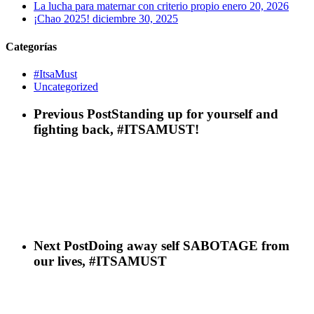
La lucha para maternar con criterio propio
enero 20, 2026
¡Chao 2025!
diciembre 30, 2025
Categorías
#ItsaMust
Uncategorized
Previous Post
Standing up for yourself and
fighting back, #ITSAMUST!
Next Post
Doing away self SABOTAGE from
our lives, #ITSAMUST