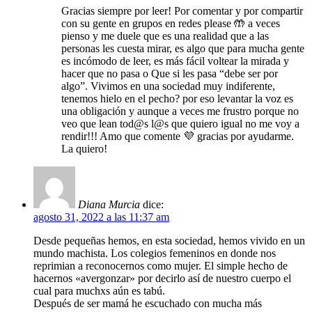
Gracias siempre por leer! Por comentar y por compartir
con su gente en grupos en redes please 🤲 a veces
pienso y me duele que es una realidad que a las
personas les cuesta mirar, es algo que para mucha gente
es incómodo de leer, es más fácil voltear la mirada y
hacer que no pasa o Que si les pasa “debe ser por
algo”. Vivimos en una sociedad muy indiferente,
tenemos hielo en el pecho? por eso levantar la voz es
una obligación y aunque a veces me frustro porque no
veo que lean tod@s l@s que quiero igual no me voy a
rendir!!! Amo que comente 💜 gracias por ayudarme.
La quiero!
Diana Murcia
dice:
agosto 31, 2022 a las 11:37 am
Desde pequeñas hemos, en esta sociedad, hemos vivido en un
mundo machista. Los colegios femeninos en donde nos
reprimian a reconocernos como mujer. El simple hecho de
hacernos «avergonzar» por decirlo así de nuestro cuerpo el
cual para muchxs aún es tabú.
Después de ser mamá he escuchado con mucha más