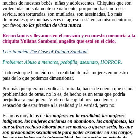
muchas de nuestras bebés, niñas y adolescentes. Chiquitas que son
violentadas no solamente sexualmente, porque no bastando esta
sevicia, son torturadas, son mutiladas, son asesinadas. Lo más
doloroso es que muchas veces el agresor está en su mismo entorno,
por favor,
no las pierdan de vista nunca
.
Recordamos y llevamos en el corazón y en nuestra memoria a la
chiquita Yuliana Samboní, angelito que está en el cielo.
Leer también
The Case of Yuliana Samboní
Problema
:
Abuso a menores, pedofilia, asesinato, HORROR
.
Todo esto que han leído es la realidad de más mujeres en nuestro
país de lo que podemos dimensionar.
Por más que queramos voltear la mirada, hacer de cuenta que es una
problemática de otras, no lo es, de hecho es un tema que podría
perjudicar a cualquiera.
Vivir en la capital nos hace tener la
sensación de estar frente a la realidad y la verdad, pero no.
Estamos muy lejos de
l
as mujeres en la ruralidad, las mujeres
indígenas, las mujeres ancianas en abandono, las analfabetas, las
que sufren rechazo laboral por ser madres o querer serlo, las que
son presionadas sexualmente para poder ascender en sus cargos,
las que trabajan en la informalidad, las que están en estado de