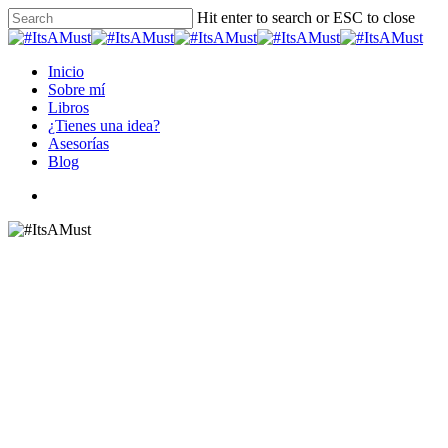
Skip
Hit enter to search or ESC to close
to
Close
main
Search
content
Menu
Inicio
Sobre mí
Libros
¿Tienes una idea?
Asesorías
Blog
instagram
#ItsaMust
Ending violence against women
, #ITSAMUST