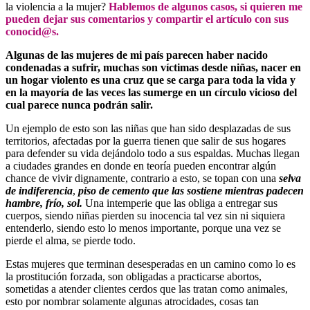
la violencia a la mujer?
Hablemos de algunos casos, si quieren me
pueden dejar sus comentarios y compartir el artículo con sus
conocid@s.
Algunas de las mujeres de mi país parecen haber nacido
condenadas a sufrir, muchas son víctimas desde niñas, nacer en
un hogar violento es una cruz que se carga para toda la vida y
en la mayoría de las veces las sumerge en un círculo vicioso del
cual parece nunca podrán salir.
Un ejemplo de esto son las niñas que han sido desplazadas de sus
territorios, afectadas por la guerra tienen que salir de sus hogares
para defender su vida dejándolo todo a sus espaldas.
Muchas llegan
a ciudades grandes en donde en teoría pueden encontrar algún
chance de vivir dignamente, contrario a esto, se topan con una
selva
de indiferencia
,
piso de cemento que las sostiene mientras padecen
hambre, frío, sol.
Una intemperie que las obliga a entregar sus
cuerpos, siendo niñas pierden su inocencia tal vez sin ni siquiera
entenderlo, siendo esto lo menos importante, porque una vez se
pierde el alma, se pierde todo.
Estas mujeres que terminan desesperadas en un camino como lo es
la prostitución forzada, son obligadas a practicarse abortos,
sometidas a atender clientes cerdos que las tratan como animales,
esto por nombrar solamente algunas atrocidades, cosas tan