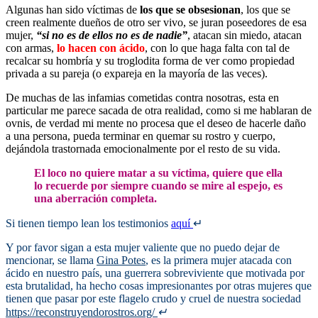
Algunas han sido víctimas de
los que se obsesionan
, los que se
creen realmente dueños de otro ser vivo, se juran poseedores de esa
mujer,
“si no es de ellos no es de nadie”
, atacan sin miedo, atacan
con armas,
lo hacen con ácido
, con lo que haga falta con tal de
recalcar su hombría y su troglodita forma de ver como propiedad
privada a su pareja (o expareja en la mayoría de las veces).
De muchas de las infamias cometidas contra nosotras, esta en
particular me parece sacada de otra realidad, como si me hablaran de
ovnis, de verdad mi mente no procesa que el deseo de hacerle daño
a una persona, pueda terminar en quemar su rostro y cuerpo,
dejándola trastornada emocionalmente por el resto de su vida.
El loco no quiere matar a su víctima, quiere que ella
lo recuerde por siempre cuando se mire al espejo, es
una aberración completa.
Si tienen tiempo lean los testimonios
aquí
↵
Y por favor sigan a esta mujer valiente que no puedo dejar de
mencionar, se llama
Gina Potes
, es la primera mujer atacada con
ácido en nuestro país, una guerrera sobreviviente que motivada por
esta brutalidad, ha hecho cosas impresionantes por otras mujeres que
tienen que pasar por este flagelo crudo y cruel de nuestra sociedad
https://reconstruyendorostros.org/
↵