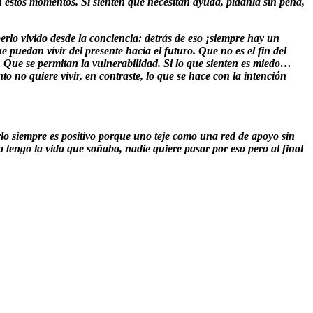
 estos momentos. Si sienten que necesitan ayuda, pídanla sin pena,
erlo vivido desde la conciencia: detrás de eso ¡siempre hay un
puedan vivir del presente hacia el futuro. Que no es el fin del
Que se permitan la vulnerabilidad. Si lo que sienten es miedo…
o no quiere vivir, en contraste, lo que se hace con la intención
rlo siempre es positivo porque uno teje como una red de apoyo sin
 tengo la vida que soñaba, nadie quiere pasar por eso pero al final