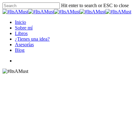
Skip
Hit enter to search or ESC to close
to
Close
main
Search
content
Menu
Inicio
Sobre mí
Libros
¿Tienes una idea?
Asesorías
Blog
instagram