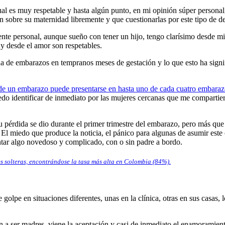
l es muy respetable y hasta algún punto, en mi opinión súper personal,
sobre su maternidad libremente y que cuestionarlas por este tipo de dec
 personal, aunque sueño con tener un hijo, tengo clarísimo desde mi f
 y desde el amor son respetables.
a de embarazos en tempranos meses de gestación y lo que esto ha signif
de un embarazo puede presentarse en hasta uno de cada cuatro embarazo
o identificar de inmediato por las mujeres cercanas que me compartiero
 pérdida se dio durante el primer trimestre del embarazo, pero más que 
El miedo que produce la noticia, el pánico para algunas de asumir este 
entar algo novedoso y complicado, con o sin padre a bordo.
s solteras, encontrándose la tasa más alta en Colombia (84%).
e golpe en situaciones diferentes, unas en la clínica, otras en sus casas,
n a ser madres, viene la aceptación y casi de inmediato el enamoramient