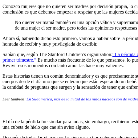
Conozco mujeres que no quieren ser madres por decisión propia, lo cua
conclusión es que debemos empezar a respetar que las mujeres decidan 
No querer ser mamá también es una opción válida y supremamente
de una mujer el ser madre, pero todas las opiniones respetuosas
Ahora sí, habiendo dicho esto primero, vamos a hablar sobre la pérdid
honrada de recibir y muy privilegiada de escribir.
Sabían que, según The Stanford Children’s organization:
“La pérdida 
primer trimestre.”
Es mucho más frecuente de lo que pensamos, lo pued
Revivir esos momentos con tanto amor las hace muy valientes.
Estas historias tienen un común denominador y es que precisamente su
cuerpos desde el día uno que se enteran que están esperando un bebé. 
la cantidad de preguntas que surgen y la sensación de tener que enfr
Leer también:
En Sudamérica, más de la mitad de los niños nacidos son de madre
El día de la pérdida fue similar para todas, sin embargo, recibieron est
una cubeta de hielo que cae sin aviso alguno.
Después de todas las etapas por las que pasan tras enterarse de que va