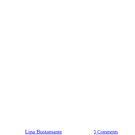
#ItsaMust
Living the Process, #ITSAMUST
By
Lina Bustamante
febrero 27, 2021
5 Comments