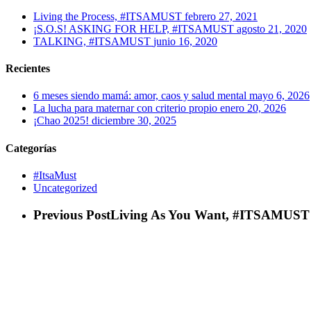
Living the Process, #ITSAMUST
febrero 27, 2021
¡S.O.S! ASKING FOR HELP, #ITSAMUST
agosto 21, 2020
TALKING, #ITSAMUST
junio 16, 2020
Recientes
6 meses siendo mamá: amor, caos y salud mental
mayo 6, 2026
La lucha para maternar con criterio propio
enero 20, 2026
¡Chao 2025!
diciembre 30, 2025
Categorías
#ItsaMust
Uncategorized
Previous Post
Living As You Want, #ITSAMUST