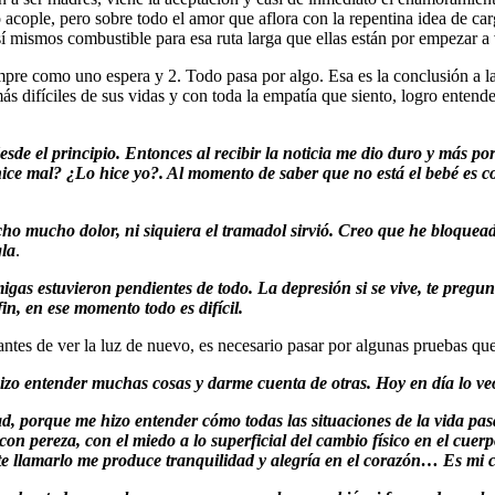
acople, pero sobre todo el amor que aflora con la repentina idea de ca
í mismos combustible para esa ruta larga que ellas están por empezar a 
empre como uno espera y 2. Todo pasa por algo. Esa es la conclusión a 
s difíciles de sus vidas y con toda la empatía que siento, logro entend
sde el principio. Entonces al recibir la noticia me dio duro y más p
ice mal? ¿Lo hice yo?. Al momento de saber que no está el bebé es c
cho mucho dolor, ni siquiera el tramadol sirvió. Creo que he bloquea
gla
.
s estuvieron pendientes de todo. La depresión si se vive, te pregunt
in, en ese momento todo es difícil.
antes de ver la luz de nuevo, es necesario pasar por algunas pruebas qu
 hizo entender muchas cosas y darme cuenta de otras. Hoy en día lo 
, porque me hizo entender cómo todas las situaciones de la vida pa
 con pereza, con el miedo a lo superficial del cambio físico en el cu
e llamarlo me produce tranquilidad y alegría en el corazón… Es mi