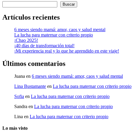
Buscar
Artículos recientes
6 meses siendo mamá: amor, caos y salud mental
La lucha para maternar con criterio propio
¡Chao 2025!
¡40 días de transformación total!
¡Mi experiencia real y lo que he aprendido en este viaje!
Últimos comentarios
Juana
en
6 meses siendo mamá: amor, caos y salud mental
Lina Bustamante
en
La lucha para maternar con criterio propio
Sofia
en
La lucha para maternar con criterio propio
Sandra
en
La lucha para maternar con criterio propio
Lina
en
La lucha para maternar con criterio propio
Lo más visto