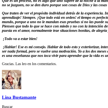
Que es un proceso, no es algo que uno supere de la noche a la mañ
no se juzguen, no se den duro porque son cosas de Dios y las cosas 
Que traten de ver el propósito individual detrás de la experiencia.
aprendizaje! Siempre. ¡Que todo está en orden! el tiempo es perfect
mundo, porque a uno no le mandan esas pruebas si no las puede su
Piensen que todo lo que se hace con miedo y no con la intención del
puesta en el amor, normalmente trae situaciones bonitas, de alegrí
¡Todo va a estar bien!
¡Hablar! Ese es mi consejo. Hablar de todo esto y exteriorizar, in
ser nada formal, pero se vuelve una motivación. Yo a los dos meses 
es una enseñanza que nos toca vivir para aprender que
la vida es u
Gracias. Las leo en los comentarios.
Lina Bustamante
Buscar