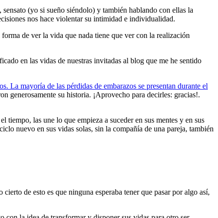
 sensato (yo si sueño siéndolo) y también hablando con ellas la
isiones nos hace violentar su intimidad e individualidad.
orma de ver la vida que nada tiene que ver con la realización
icado en las vidas de nuestras invitadas al blog que me he sentido
s. La mayoría de las pérdidas de embarazos se presentan durante el
n generosamente su historia. ¡Aprovecho para decirles: gracias!.
el tiempo, las une lo que empieza a suceder en sus mentes y en sus
ciclo nuevo en sus vidas solas, sin la compañía de una pareja, también
 lo cierto de esto es que ninguna esperaba tener que pasar por algo así,
o con la idea de transformar y disponer sus vidas para otro ser