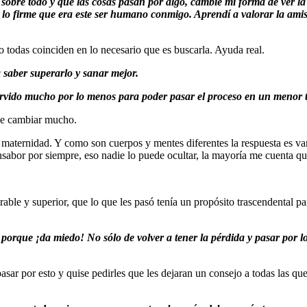
 sobre todo y que las cosas pasan por algo, cambié mi forma de ver la 
lo firme que era este ser humano conmigo. Aprendí a valorar la ami
 todas coinciden en lo necesario que es buscarla. Ayuda real.
saber superarlo y sanar mejor.
rvido mucho por lo menos para poder pasar el proceso en un menor t
ebe cambiar mucho.
maternidad. Y como son cuerpos y mentes diferentes la respuesta es va
sabor por siempre, eso nadie lo puede ocultar, la mayoría me cuenta qu
ble y superior, que lo que les pasó tenía un propósito trascendental p
.
 porque ¡da miedo! No sólo de volver a tener la pérdida y pasar por l
r por esto y quise pedirles que les dejaran un consejo a todas las que 