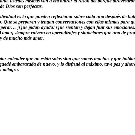
ana, ustedes mismas van a encontrar la razón del porqué atravesaron
de Dios son perfectas.
 Individual es lo que pueden reflexionar sobre cada una después de hab
o. Que se preparen y tengan conversaciones con ellas mismas para que 
perar… ¡Que pidan ayuda! Que sientan y dejan fluir sus emociones. 
 amor, siempre volverá en aprendizajes y situaciones que uno de pront
a y de mucho más amor.
tentar entender que no están solas sino que somos muchas y que habla
quedé embarazada de nuevo, y lo disfruté al máximo, tuve paz y ahora
n milagro.