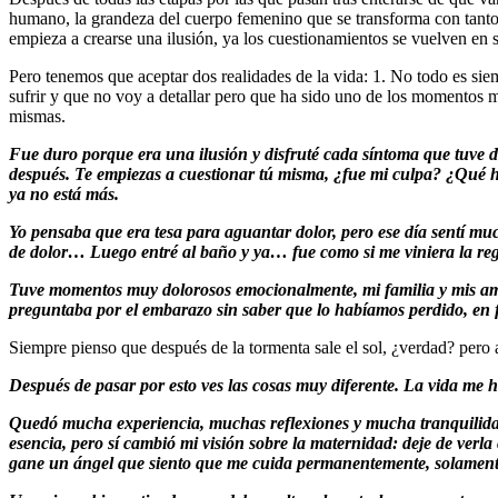
humano, la grandeza del cuerpo femenino que se transforma con tanto 
empieza a crearse una ilusión, ya los cuestionamientos se vuelven en s
Pero tenemos que aceptar dos realidades de la vida: 1. No todo es si
sufrir y que no voy a detallar pero que ha sido uno de los momentos má
mismas.
Fue duro porque era una ilusión y disfruté cada síntoma que tuve de
después. Te empiezas a cuestionar tú misma, ¿fue mi culpa? ¿Qué h
ya no está más.
Yo pensaba que era tesa para aguantar dolor, pero ese día sentí mu
de dolor… Luego entré al baño y ya… fue como si me viniera la re
Tuve momentos muy dolorosos emocionalmente, mi familia y mis amiga
preguntaba por el embarazo sin saber que lo habíamos perdido, en f
Siempre pienso que después de la tormenta sale el sol, ¿verdad? pero 
Después de pasar por esto ves las cosas muy diferente. La vida me
Quedó mucha experiencia, muchas reflexiones y mucha tranquilidad
esencia, pero sí cambió mi visión sobre la maternidad: deje de verla
gane un ángel que siento que me cuida permanentemente, solament