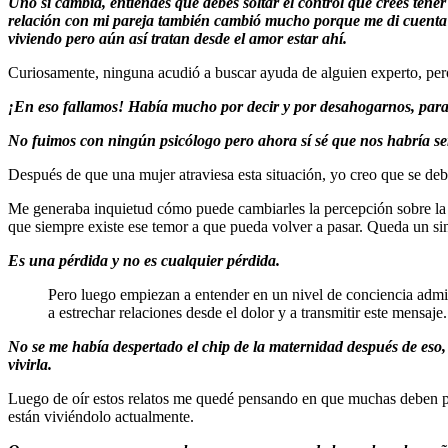
Uno si cambia, entiendes que debes soltar el control que crees tener
relación con mi pareja también cambió mucho porque me di cuenta 
viviendo pero aún así tratan desde el amor estar ahí.
Curiosamente, ninguna acudió a buscar ayuda de alguien experto, pero
¡En eso fallamos! Había mucho por decir y por desahogarnos, para 
No fuimos con ningún psicólogo pero ahora sí sé que nos habría se
Después de que una mujer atraviesa esta situación, yo creo que se d
Me generaba inquietud cómo puede cambiarles la percepción sobre la 
que siempre existe ese temor a que pueda volver a pasar. Queda un sin
Es una pérdida y no es cualquier pérdida.
Pero luego empiezan a entender en un nivel de conciencia admira
a estrechar relaciones desde el dolor y a transmitir este mensaje
No se me había despertado el chip de la maternidad después de eso,
vivirla.
Luego de oír estos relatos me quedé pensando en que muchas deben pasa
están viviéndolo actualmente.