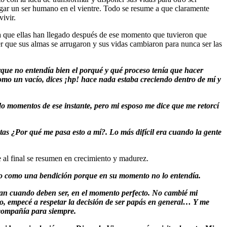
rgar un ser humano en el vientre. Todo se resume a que claramente
vivir.
la que ellas han llegado después de ese momento que tuvieron que
er que sus almas se arrugaron y sus vidas cambiaron para nunca ser las
orque no entendía bien el porqué y qué proceso tenía que hacer
omo un vacío, dices ¡hp! hace nada estaba creciendo dentro de mí y
do momentos de ese instante, pero mi esposo me dice que me retorcí
as ¿Por qué me pasa esto a mí?. Lo más difícil era cuando la gente
e al final se resumen en crecimiento y madurez.
veo como una bendición porque en su momento no lo entendía.
san cuando deben ser, en el momento perfecto. No cambié mi
erpo, empecé a respetar la decisión de ser papás en general… Y me
 compañía para siempre.