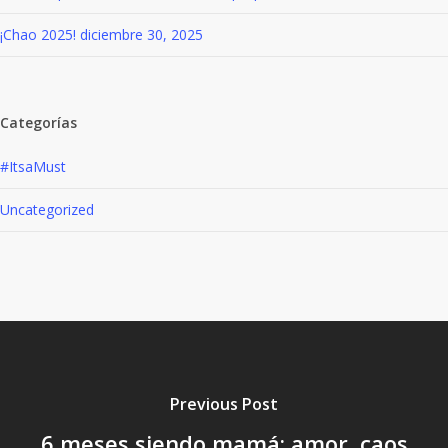
¡Chao 2025!
diciembre 30, 2025
Categorías
#ItsaMust
Uncategorized
Previous Post
6 meses siendo mamá: amor, caos