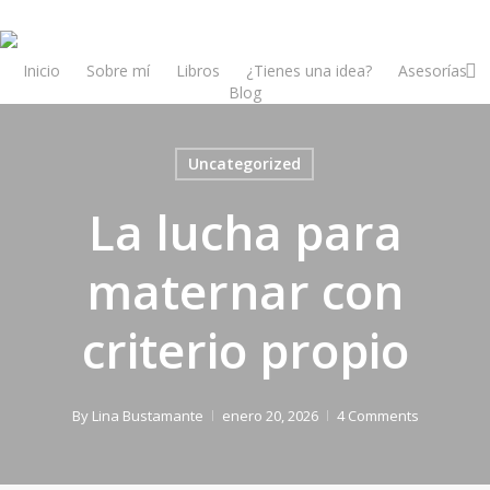
Skip
to
main
insta
Inicio
Sobre mí
Libros
¿Tienes una idea?
Asesorías
Blog
content
Uncategorized
La lucha para
maternar con
criterio propio
By
Lina Bustamante
enero 20, 2026
4 Comments