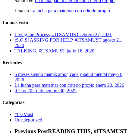
Sandra
en
La lucha para maternar con criterio propio
Lina
en
La lucha para maternar con criterio propio
Lo más visto
Living the Process, #ITSAMUST
febrero 27, 2021
¡S.O.S! ASKING FOR HELP, #ITSAMUST
agosto 21,
2020
TALKING, #ITSAMUST
junio 16, 2020
Recientes
6 meses siendo mamá: amor, caos y salud mental
mayo 6,
2026
La lucha para maternar con criterio propio
enero 20, 2026
¡Chao 2025!
diciembre 30, 2025
Categorías
#ItsaMust
Uncategorized
Previous Post
READING THIS, #ITSAMUST