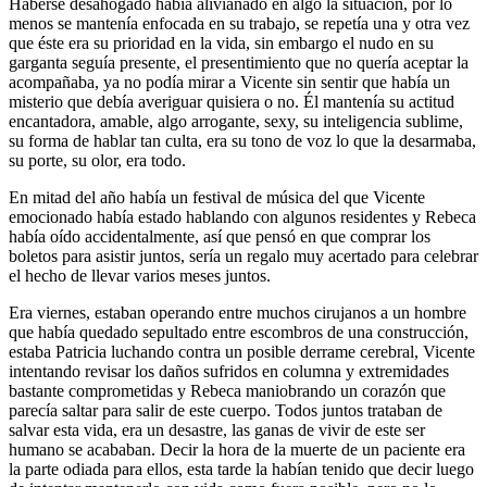
Haberse desahogado había alivianado en algo la situación, por lo
menos se mantenía enfocada en su trabajo, se repetía una y otra vez
que éste era su prioridad en la vida, sin embargo el nudo en su
garganta seguía presente, el presentimiento que no quería aceptar la
acompañaba, ya no podía mirar a Vicente sin sentir que había un
misterio que debía averiguar quisiera o no. Él mantenía su actitud
encantadora, amable, algo arrogante, sexy, su inteligencia sublime,
su forma de hablar tan culta, era su tono de voz lo que la desarmaba,
su porte, su olor, era todo.
En mitad del año había un festival de música del que Vicente
emocionado había estado hablando con algunos residentes y Rebeca
había oído accidentalmente, así que pensó en que comprar los
boletos para asistir juntos, sería un regalo muy acertado para celebrar
el hecho de llevar varios meses juntos.
Era viernes, estaban operando entre muchos cirujanos a un hombre
que había quedado sepultado entre escombros de una construcción,
estaba Patricia luchando contra un posible derrame cerebral, Vicente
intentando revisar los daños sufridos en columna y extremidades
bastante comprometidas y Rebeca maniobrando un corazón que
parecía saltar para salir de este cuerpo. Todos juntos trataban de
salvar esta vida, era un desastre, las ganas de vivir de este ser
humano se acababan. Decir la hora de la muerte de un paciente era
la parte odiada para ellos, esta tarde la habían tenido que decir luego