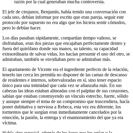
razón por la cual generaban mucha controversia.
El jefe de cirujanos, Benjamín, había tenido una conversación con
cada uno, debían informar por escrito que eran pareja, seguir este
protocolo por supuesto no era algo que los hiciera sentir cómodos,
pero lo debían hacer.
Los días pasaban rápidamente, compartían tiempo valioso, se
disfrutaban, eran dos piezas que encajaban perfectamente dentro y
fuera del quirófano donde sus manos, su talento, su capacidad
extraordinaria de salvar vidas, los hacían presumir el uno del otro, se
admiraban, también se envidiaban pero se admiraban más.
El apartamento de Vicente era el ingrediente perfecto de la relación,
tenerlo tan cerca les permitía no disponer de las camas de descanso
de residentes e internos, sobrevaloradas en sí, sino tener espacio
único para una intimidad que cada vez se afianzaba más. En sus
cabezas las ideas estaban alineadas con el palpitar de sus corazones,
sabían que estaban construyendo un vínculo estrecho, fuerte, sólido
y aunque siempre el tema de un compromiso que trascendiera, hacía
poner dubitativa y nerviosa a Rebeca, esta vez era diferente, los
tormentos que le surgían eran inmediatamente cancelados por la
emoción, la pasión, la entrega y el enamoramiento del que ya era
víctima.
Había algo especial, además de los lazos que los unían y la