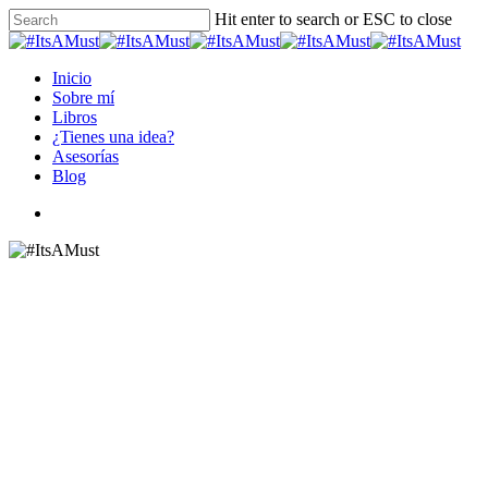
Skip
Hit enter to search or ESC to close
to
Close
main
Search
content
Menu
Inicio
Sobre mí
Libros
¿Tienes una idea?
Asesorías
Blog
instagram
#ItsaMust
READING THIS, #ITSAMUST
PARTE III