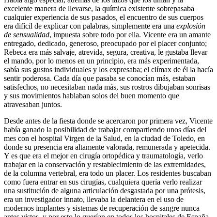
excelente manera de llevarse, la química existente sobrepasaba
cualquier experiencia de sus pasados, el encuentro de sus cuerpos
era difícil de explicar con palabras, simplemente era una
explosión
de sensualidad
, impuesta sobre todo por ella. Vicente era un amante
entregado, dedicado, generoso, preocupado por el placer conjunto;
Rebeca era más salvaje, atrevida, segura, creativa, le gustaba llevar
el mando, por lo menos en un principio, era más experimentada,
sabía sus gustos individuales y los expresaba; el clímax de él la hacía
sentir poderosa. Cada día que pasaba se conocían más, estaban
satisfechos, no necesitaban nada más, sus rostros dibujaban sonrisas
y sus movimientos hablaban solos del buen momento que
atravesaban juntos.
Desde antes de la fiesta donde se acercaron por primera vez, Vicente
había ganado la posibilidad de trabajar compartiendo unos días del
mes con el hospital Virgen de la Salud, en la ciudad de Toledo, en
donde su presencia era altamente valorada, remunerada y apetecida.
Y es que era el mejor en cirugía ortopédica y traumatología, verlo
trabajar en la conservación y restablecimiento de las extremidades,
de la columna vertebral, era todo un placer. Los residentes buscaban
como fuera entrar en sus cirugías, cualquiera quería verlo realizar
una sustitución de alguna articulación desgastada por una prótesis,
era un investigador innato, llevaba la delantera en el uso de
modernos implantes y sistemas de recuperación de sangre nunca
antes vistos, y por esto lo querían en todos los hospitales de España.