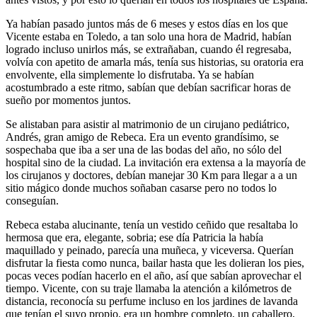
Ya habían pasado juntos más de 6 meses y estos días en los que
Vicente estaba en Toledo, a tan solo una hora de Madrid, habían
logrado incluso unirlos más, se extrañaban, cuando él regresaba,
volvía con apetito de amarla más, tenía sus historias, su oratoria era
envolvente, ella simplemente lo disfrutaba. Ya se habían
acostumbrado a este ritmo, sabían que debían sacrificar horas de
sueño por momentos juntos.
Se alistaban para asistir al matrimonio de un cirujano pediátrico,
Andrés, gran amigo de Rebeca. Era un evento grandísimo, se
sospechaba que iba a ser una de las bodas del año, no sólo del
hospital sino de la ciudad. La invitación era extensa a la mayoría de
los cirujanos y doctores, debían manejar 30 Km para llegar a a un
sitio mágico donde muchos soñaban casarse pero no todos lo
conseguían.
Rebeca estaba alucinante, tenía un vestido ceñido que resaltaba lo
hermosa que era, elegante, sobria; ese día Patricia la había
maquillado y peinado, parecía una muñeca, y viceversa. Querían
disfrutar la fiesta como nunca, bailar hasta que les dolieran los pies,
pocas veces podían hacerlo en el año, así que sabían aprovechar el
tiempo. Vicente, con su traje llamaba la atención a kilómetros de
distancia, reconocía su perfume incluso en los jardines de lavanda
que tenían el suyo propio, era un hombre completo, un caballero,