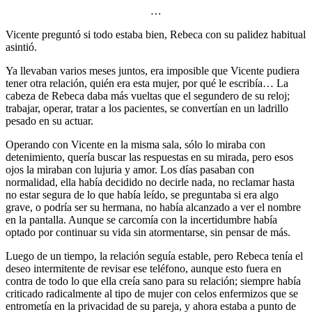
…
Vicente preguntó si todo estaba bien, Rebeca con su palidez habitual
asintió.
Ya llevaban varios meses juntos, era imposible que Vicente pudiera
tener otra relación, quién era esta mujer, por qué le escribía… La
cabeza de Rebeca daba más vueltas que el segundero de su reloj;
trabajar, operar, tratar a los pacientes, se convertían en un ladrillo
pesado en su actuar.
Operando con Vicente en la misma sala, sólo lo miraba con
detenimiento, quería buscar las respuestas en su mirada, pero esos
ojos la miraban con lujuria y amor. Los días pasaban con
normalidad, ella había decidido no decirle nada, no reclamar hasta
no estar segura de lo que había leído, se preguntaba si era algo
grave, o podría ser su hermana, no había alcanzado a ver el nombre
en la pantalla. Aunque se carcomía con la incertidumbre había
optado por continuar su vida sin atormentarse, sin pensar de más.
Luego de un tiempo, la relación seguía estable, pero Rebeca tenía el
deseo intermitente de revisar ese teléfono, aunque esto fuera en
contra de todo lo que ella creía sano para su relación; siempre había
criticado radicalmente al tipo de mujer con celos enfermizos que se
entrometía en la privacidad de su pareja, y ahora estaba a punto de