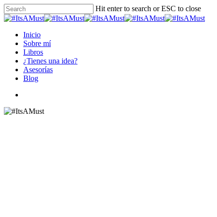
Skip
Hit enter to search or ESC to close
to
Close
main
Search
content
Menu
Inicio
Sobre mí
Libros
¿Tienes una idea?
Asesorías
Blog
instagram
#ItsaMust
¡La revolución de las
primerizas!