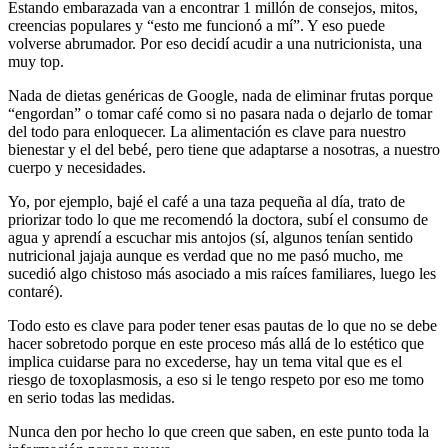
Estando embarazada van a encontrar 1 millón de consejos, mitos,
creencias populares y “esto me funcionó a mí”. Y eso puede
volverse abrumador. Por eso decidí acudir a una nutricionista, una
muy top.
Nada de dietas genéricas de Google, nada de eliminar frutas porque
“engordan” o tomar café como si no pasara nada o dejarlo de tomar
del todo para enloquecer. La alimentación es clave para nuestro
bienestar y el del bebé, pero tiene que adaptarse a nosotras, a nuestro
cuerpo y necesidades.
Yo, por ejemplo, bajé el café a una taza pequeña al día, trato de
priorizar todo lo que me recomendó la doctora, subí el consumo de
agua y aprendí a escuchar mis antojos (sí, algunos tenían sentido
nutricional jajaja aunque es verdad que no me pasó mucho, me
sucedió algo chistoso más asociado a mis raíces familiares, luego les
contaré).
Todo esto es clave para poder tener esas pautas de lo que no se debe
hacer sobretodo porque en este proceso más allá de lo estético que
implica cuidarse para no excederse, hay un tema vital que es el
riesgo de toxoplasmosis, a eso si le tengo respeto por eso me tomo
en serio todas las medidas.
Nunca den por hecho lo que creen que saben, en este punto toda la