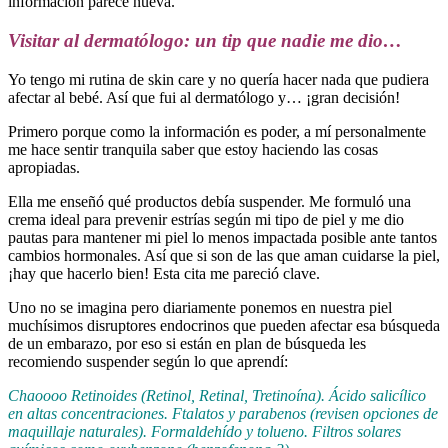
información parece nueva.
Visitar al dermatólogo: un tip que nadie me dio…
Yo tengo mi rutina de skin care y no quería hacer nada que pudiera
afectar al bebé. Así que fui al dermatólogo y… ¡gran decisión!
Primero porque como la información es poder, a mí personalmente
me hace sentir tranquila saber que estoy haciendo las cosas
apropiadas.
Ella me enseñó qué productos debía suspender. Me formuló una
crema ideal para prevenir estrías según mi tipo de piel y me dio
pautas para mantener mi piel lo menos impactada posible ante tantos
cambios hormonales. Así que si son de las que aman cuidarse la piel,
¡hay que hacerlo bien! Esta cita me pareció clave.
Uno no se imagina pero diariamente ponemos en nuestra piel
muchísimos disruptores endocrinos que pueden afectar esa búsqueda
de un embarazo, por eso si están en plan de búsqueda les
recomiendo suspender según lo que aprendí:
Chaoooo Retinoides (Retinol, Retinal, Tretinoína). Ácido salicílico
en altas concentraciones. Ftalatos y parabenos (revisen opciones de
maquillaje na
turales). Formaldehído y tolueno. Filtros solares