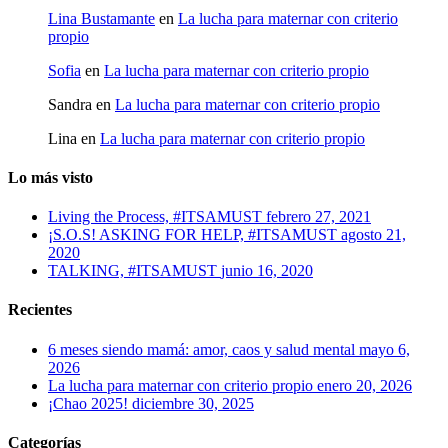
Lina Bustamante
en
La lucha para maternar con criterio
propio
Sofia
en
La lucha para maternar con criterio propio
Sandra
en
La lucha para maternar con criterio propio
Lina
en
La lucha para maternar con criterio propio
Lo más visto
Living the Process, #ITSAMUST
febrero 27, 2021
¡S.O.S! ASKING FOR HELP, #ITSAMUST
agosto 21,
2020
TALKING, #ITSAMUST
junio 16, 2020
Recientes
6 meses siendo mamá: amor, caos y salud mental
mayo 6,
2026
La lucha para maternar con criterio propio
enero 20, 2026
¡Chao 2025!
diciembre 30, 2025
Categorías