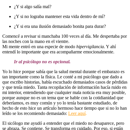
¿Y si algo salía mal?
¿Y si no lograba mantener esta vida dentro de mí?
¿Y si era una ilusión demasiado bonita para durar?
Comencé a revisar si manchaba 100 veces al día. Me despertaba por
las noches con la mano en el vientre.
Mi mente entró en una especie de modo
hipervigilancia
. Y ahí
entendí lo importante que era acompañarme emocionalmente.
Ir al psicólogo no es opcional.
Yo lo hice porque sabía que la salud mental durante el embarazo es
tan importante como la física. Le conté a mi psicólogo que dado a
que escribo historias, había escuchado demasiados casos de pérdidas
y que tenía miedo. Tanta recopilación de información hacía ruido en
mi interior, entendiendo que cualquier mala noticia era muy posible,
porque aunque no es un tema que se hable con la cotidianidad que
deberíamos, es muy común y yo lo tenía bastante estudiado, de
hecho de esto hice un artículo hermoso hace tiempo que si no lo han
leído se los recomiendo demasiado:
Leer aquí
.
El sicólogo me ayudó a entender que el miedo no desaparece, pero
se abraza. Se contiene. Se transforma en cuidado. Por eso, si están