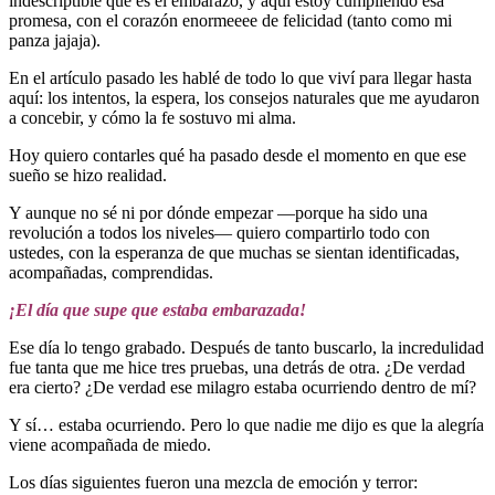
indescriptible que es el embarazo, y aquí estoy cumpliendo esa
promesa, con el corazón enormeeee de felicidad (tanto como mi
panza jajaja).
En el artículo pasado les hablé de todo lo que viví para llegar hasta
aquí: los intentos, la espera, los consejos naturales que me ayudaron
a concebir, y cómo la fe sostuvo mi alma.
Hoy quiero contarles qué ha pasado desde el momento en que ese
sueño se hizo realidad.
Y aunque no sé ni por dónde empezar —porque ha sido una
revolución a todos los niveles— quiero compartirlo todo con
ustedes, con la esperanza de que muchas se sientan identificadas,
acompañadas, comprendidas.
¡El día que supe que estaba embarazada!
Ese día lo tengo grabado. Después de tanto buscarlo, la incredulidad
fue tanta que me hice tres pruebas, una detrás de otra. ¿De verdad
era cierto? ¿De verdad ese milagro estaba ocurriendo dentro de mí?
Y sí… estaba ocurriendo. Pero lo que nadie me dijo es que la alegría
viene acompañada de miedo.
Los días siguientes fueron una mezcla de emoción y terror: