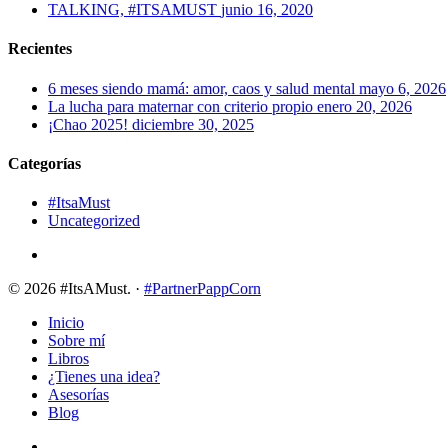
TALKING, #ITSAMUST
junio 16, 2020
Recientes
6 meses siendo mamá: amor, caos y salud mental
mayo 6, 2026
La lucha para maternar con criterio propio
enero 20, 2026
¡Chao 2025!
diciembre 30, 2025
Categorías
#ItsaMust
Uncategorized
instagram
© 2026 #ItsAMust. ·
#PartnerPappCorn
Close
Inicio
Menu
Sobre mí
Libros
¿Tienes una idea?
Asesorías
Blog