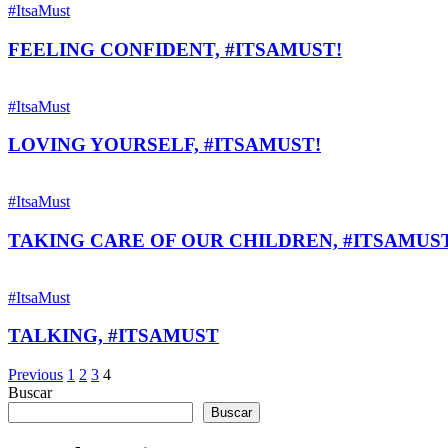
#ItsaMust
FEELING CONFIDENT, #ITSAMUST!
#ItsaMust
LOVING YOURSELF, #ITSAMUST!
#ItsaMust
TAKING CARE OF OUR CHILDREN, #ITSAMUS
#ItsaMust
TALKING, #ITSAMUST
Previous
1
2
3
4
Buscar
Buscar