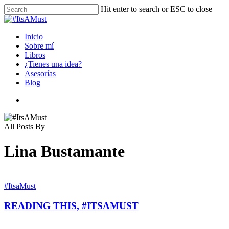
Skip
Hit enter to search or ESC to close
to
Close
main
Search
content
Menu
Inicio
Sobre mí
Libros
¿Tienes una idea?
Asesorías
Blog
instagram
All Posts By
Lina Bustamante
#ItsaMust
READING THIS, #ITSAMUST