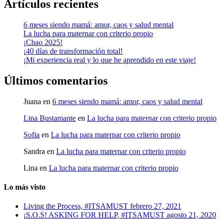
Artículos recientes
6 meses siendo mamá: amor, caos y salud mental
La lucha para maternar con criterio propio
¡Chao 2025!
¡40 días de transformación total!
¡Mi experiencia real y lo que he aprendido en este viaje!
Últimos comentarios
Juana
en
6 meses siendo mamá: amor, caos y salud mental
Lina Bustamante
en
La lucha para maternar con criterio propio
Sofia
en
La lucha para maternar con criterio propio
Sandra
en
La lucha para maternar con criterio propio
Lina
en
La lucha para maternar con criterio propio
Lo más visto
Living the Process, #ITSAMUST
febrero 27, 2021
¡S.O.S! ASKING FOR HELP, #ITSAMUST
agosto 21, 2020